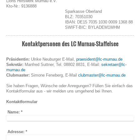
Lions Hilfswerk Murnau e.V.
Kto-Nr.: 9136888
Sparkasse Oberland
BLZ: 70351030
IBAN: DE15 7035 1030 0009 1368 88
SWIFT-BIC: BYLADEM1WHM
Kontaktpersonen des LC Murnau-Staffelsee
Präsidentin:
Ulrike Neuburger E-Mail,
praesident@lc-murnau.de
Sekretär:
Manfred Suttner, Tel. 08802 8831, E-Mail:
sekretaer@lc-
murnau.de
Clubmaster:
Simone Feneberg, E-Mail
clubmaster@lc-murnau.de
Sie haben Fragen, Wünsche oder Anregungen? Füllen Sie einfach das
Kontaktformular aus - wir melden uns umgehend bei Ihnen.
Kontaktformular
Name:
*
Adresse:
*