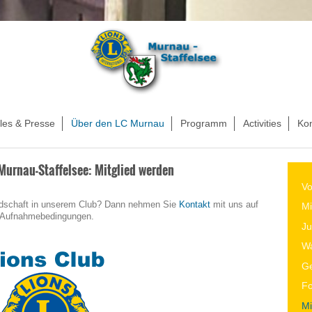
les & Presse
Über den LC Murnau
Programm
Activities
Ko
Murnau-Staffelsee: Mitglied werden
Vo
liedschaft in unserem Club? Dann nehmen Sie
Kontakt
mit uns auf
Mi
e Aufnahmebedingungen.
Ju
Wa
Ge
F
Mi