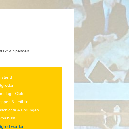
ntakt & Spenden
rstand
tglieder
melage-Club
ppen & Leitbild
schichte & Ehrungen
otoalbum
tglied werden